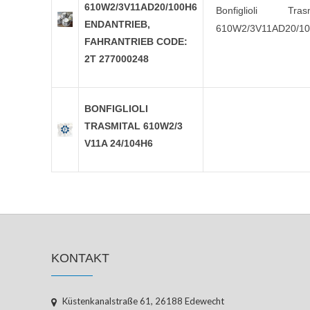
610W2/3V11AD20/100H6
Bonfiglioli Trasm
ENDANTRIEB,
610W2/3V11AD20/1
FAHRANTRIEB CODE:
2T 277000248
BONFIGLIOLI
TRASMITAL 610W2/3
V11A 24/104H6
KONTAKT
Küstenkanalstraße 61, 26188 Edewecht