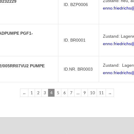
Zustand: neu, a
0232229
ID. BZP0006
enno.friedrichs
ADPUMPE PGF1-
Zustand: Lagerw
ID. BR0001
enno.friedrichs
Zustand: Lager
2/005RR07VU2 PUMPE
ID.NR. BR0003
enno.friedrichs
←
1
2
3
4
5
6
7
…
9
10
11
→