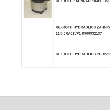
REXROTH ZAHNRADPUMPE B51
REXROTH HYDRAULICS ZAHNR
21/5.0RA01VP1 R900932137
REXROTH HYDRAULICS PGH2-2