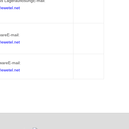
us LagerauflösungE-mail:
@ewetel.net
areE-mail:
@ewetel.net
wareE-mail:
@ewetel.net