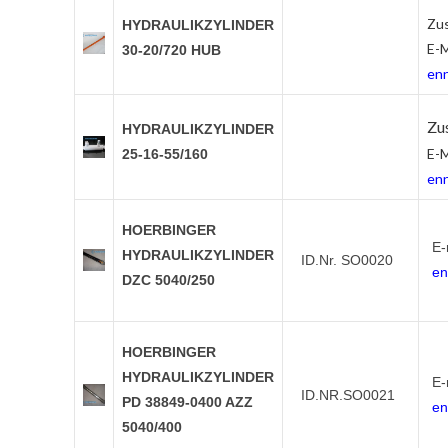
Zus
HYDRAULIKZYLINDER
E-M
30-20/720 HUB
enn
Zu
HYDRAULIKZYLINDER
E-M
25-16-55/160
enn
HOERBINGER
E-
HYDRAULIKZYLINDER
ID.Nr. SO0020
en
DZC 5040/250
HOERBINGER
HYDRAULIKZYLINDER
E-
ID.NR.SO0021
PD 38849-0400 AZZ
en
5040/400