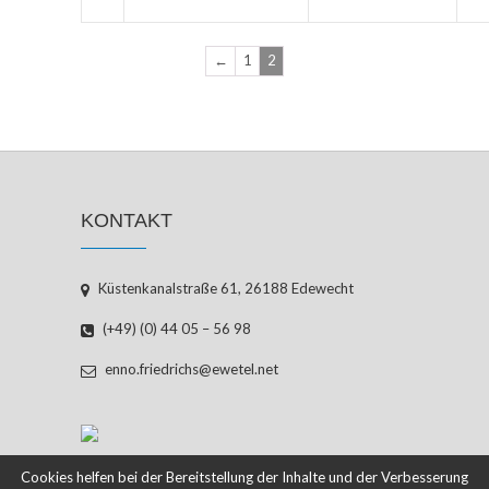
←
1
2
KONTAKT
Küstenkanalstraße 61, 26188 Edewecht
(+49) (0) 44 05 – 56 98
enno.friedrichs@ewetel.net
Cookies helfen bei der Bereitstellung der Inhalte und der Verbesserung