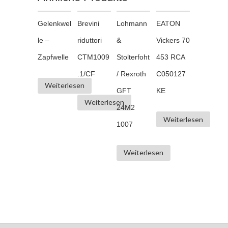
Gelenkwel
Brevini
Lohmann
EATON
le –
riduttori
&
Vickers 70
Zapfwelle
CTM1009
Stolterfoht
453 RCA
.1/CF
/ Rexroth
C050127
Weiterlesen
GFT
KE
Weiterlesen
24M2
Weiterlesen
1007
Weiterlesen