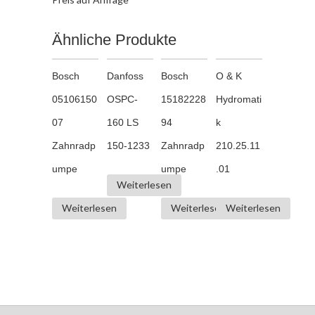
Ähnliche Produkte
Bosch
Danfoss
Bosch
O & K
05106150
OSPC-
15182228
Hydromati
07
160 LS
94
k
Zahnradp
150-1233
Zahnradp
210.25.11
umpe
umpe
.01
Weiterlesen
Weiterlesen
Weiterlesen
Weiterlesen