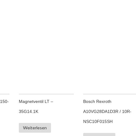
150-
Magnetventil LT –
Bosch Rexroth
35G14.1K
A10VG28DA1D3R / 10R-
NSC10F015SH
Weiterlesen