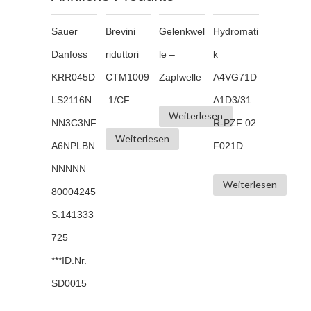
Sauer
Brevini
Gelenkwel
Hydromati
Danfoss
riduttori
le –
k
KRR045D
CTM1009
Zapfwelle
A4VG71D
LS2116N
.1/CF
A1D3/31
Weiterlesen
NN3C3NF
R-PZF 02
Weiterlesen
A6NPLBN
F021D
NNNNN
Weiterlesen
80004245
S.141333
725
***ID.Nr.
SD0015