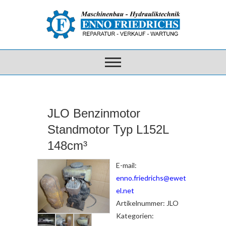
JLO Benzinmotor
Standmotor Typ L152L
148cm³
E-mail:
enno.friedrichs@ewet
el.net
Artikelnummer:
JLO
Kategorien: