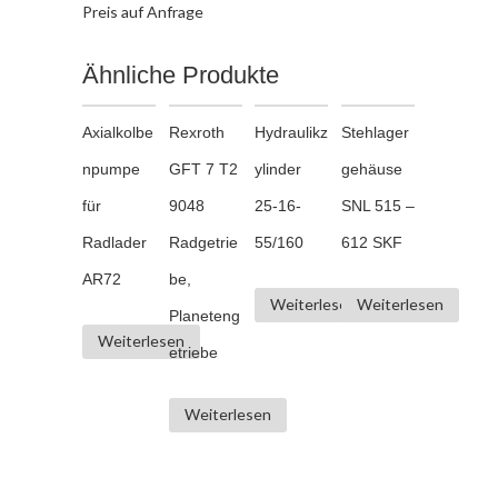
Preis auf Anfrage
Ähnliche Produkte
Axialkolbe
Rexroth
Hydraulikz
Stehlager
npumpe
GFT 7 T2
ylinder
gehäuse
für
9048
25-16-
SNL 515 –
Radlader
Radgetrie
55/160
612 SKF
AR72
be,
Weiterlesen
Weiterlesen
Planeteng
Weiterlesen
etriebe
Weiterlesen