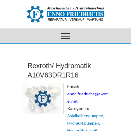
Rexroth/ Hydromatik
A10V63DR1R16
E-mail:
enno.friedrichs@ewet
el.net
Kategorien:
Axialkolbenpumpen
,
Hydraulikpumpen
,
Hydrauliktechnik
,