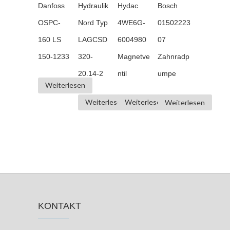
Danfoss
Hydraulik
Hydac
Bosch
OSPC-
Nord Typ
4WE6G-
01502223
160 LS
LAGCSD
6004980
07
150-1233
320-
Magnetve
Zahnradp
20.14-2
ntil
umpe
Weiterlesen
Weiterlesen
Weiterlesen
Weiterlesen
KONTAKT