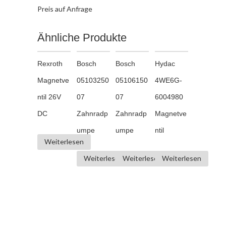
Preis auf Anfrage
Ähnliche Produkte
Rexroth
Bosch
Bosch
Hydac
Magnetve
05103250
05106150
4WE6G-
ntil 26V
07
07
6004980
DC
Zahnradp
Zahnradp
Magnetve
umpe
umpe
ntil
Weiterlesen
Weiterlesen
Weiterlesen
Weiterlesen