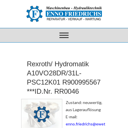
Rexroth/ Hydromatik
A10VO28DR/31L-
PSC12K01 R900995567
***ID.Nr. RR0046
Zustand: neuwertig,
aus Lagerauflösung
E-mail:
enno.friedrichs@ewet