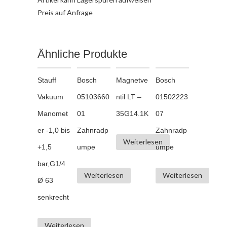
Preis auf Anfrage
Ähnliche Produkte
Stauff
Bosch
Magnetve
Bosch
Vakuum
05103660
ntil LT –
01502223
Manomet
01
35G14.1K
07
er -1,0 bis
Zahnradp
Zahnradp
Weiterlesen
+1,5
umpe
umpe
bar,G1/4
Weiterlesen
Weiterlesen
Ø 63
senkrecht
Weiterlesen