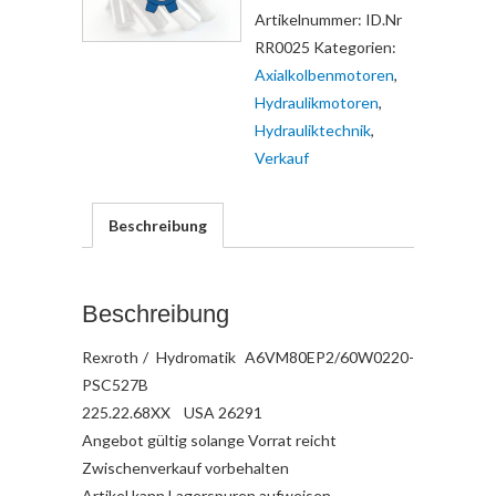
Artikelnummer:
ID.Nr
RR0025
Kategorien:
Axialkolbenmotoren
,
Hydraulikmotoren
,
Hydrauliktechnik
,
Verkauf
Beschreibung
Beschreibung
Rexroth / Hydromatik A6VM80EP2/60W0220-
PSC527B
225.22.68XX USA 26291
Angebot gültig solange Vorrat reicht
Zwischenverkauf vorbehalten
Artikel kann Lagerspuren aufweisen