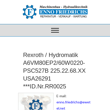
Rexroth / Hydromatik
A6VM80EP2/60W0220-
PSC527B 225.22.68.XX
USA26291
***ID.Nr.RR0025
E-mail:
enno.friedrichs@ewet
el.net