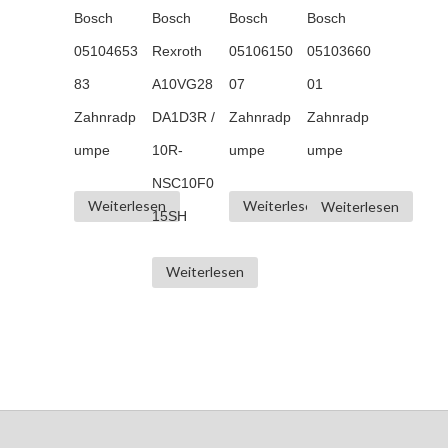
Bosch
Bosch
Bosch
Bosch
05104653
Rexroth
05106150
05103660
83
A10VG28
07
01
Zahnradp
DA1D3R /
Zahnradp
Zahnradp
umpe
10R-
umpe
umpe
NSC10F0
Weiterlesen
Weiterlesen
Weiterlesen
15SH
Weiterlesen