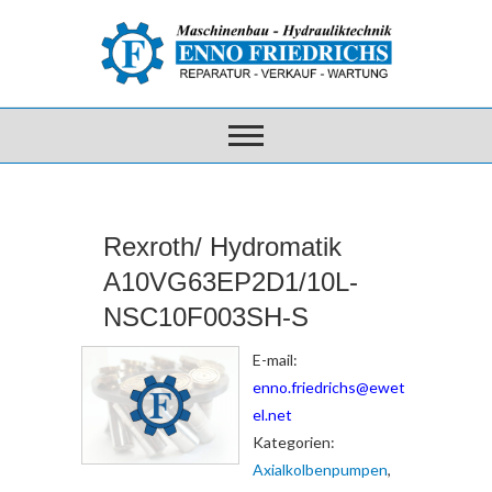
Rexroth/ Hydromatik
A10VG63EP2D1/10L-
NSC10F003SH-S
E-mail:
enno.friedrichs@ewet
el.net
Kategorien:
Axialkolbenpumpen
,