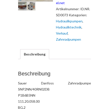
el.net
Artikelnummer:
ID.NR.
SD0073
Kategorien:
Hydraulikpumpen
,
Hydrauliktechnik
,
Verkauf
,
Zahnradpumpen
Beschreibung
Beschreibung
Sauer Danfoss Zahnradpumpe
SNP2NN/40RN02DB
P1B6B5NN
111.20.058.00
BG.2