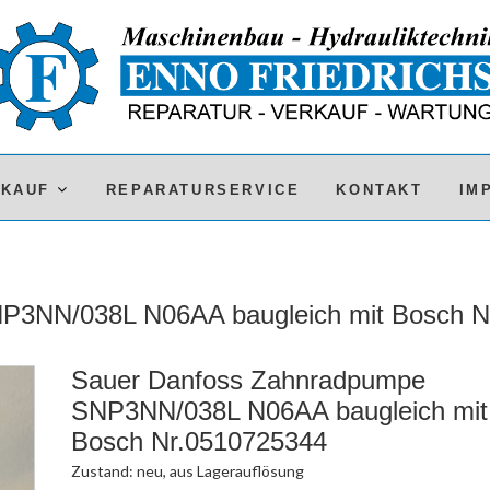
RKAUF
REPARATURSERVICE
KONTAKT
IM
P3NN/038L N06AA baugleich mit Bosch N
Sauer Danfoss Zahnradpumpe
SNP3NN/038L N06AA baugleich mit
Bosch Nr.0510725344
Zustand: neu, aus Lagerauflösung