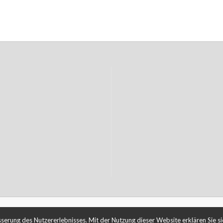
© 2026
ENNO FRIEDRICHS
esserung des Nutzererlebnisses. Mit der Nutzung dieser Website erklären Sie 