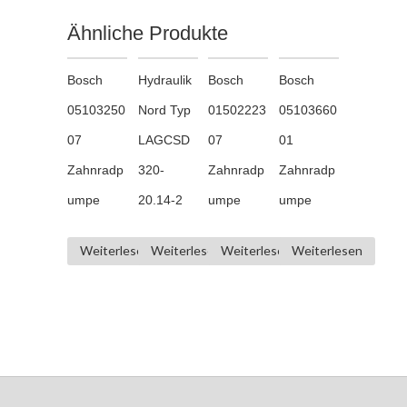
Ähnliche Produkte
Bosch
Hydraulik
Bosch
Bosch
05103250
Nord Typ
01502223
05103660
07
LAGCSD
07
01
Zahnradp
320-
Zahnradp
Zahnradp
umpe
20.14-2
umpe
umpe
Weiterlesen
Weiterlesen
Weiterlesen
Weiterlesen