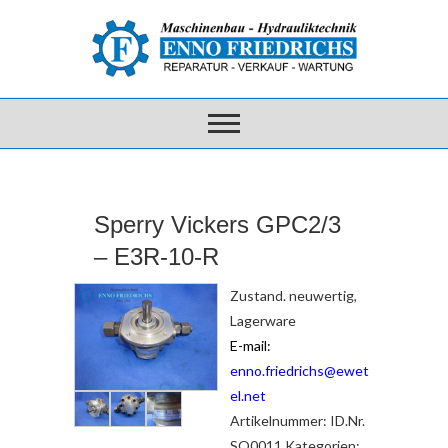
Sperry Vickers GPC2/3
– E3R-10-R
Zustand. neuwertig,
Lagerware
E-mail:
enno.friedrichs@ewet
el.net
Artikelnummer:
ID.Nr.
SO0011
Kategorien: