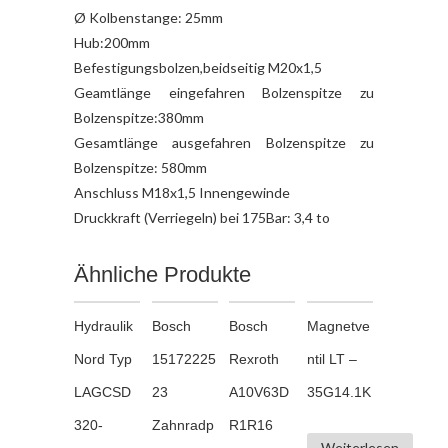
Ø Kolbenstange: 25mm
Hub:200mm
Befestigungsbolzen,beidseitig M20x1,5
Geamtlänge eingefahren Bolzenspitze zu
Bolzenspitze:380mm
Gesamtlänge ausgefahren Bolzenspitze zu
Bolzenspitze: 580mm
Anschluss M18x1,5 Innengewinde
Druckkraft (Verriegeln) bei 175Bar: 3,4 to
Ähnliche Produkte
Hydraulik
Bosch
Bosch
Magnetve
Nord Typ
15172225
Rexroth
ntil LT –
LAGCSD
23
A10V63D
35G14.1K
320-
Zahnradp
R1R16
Weiterlesen