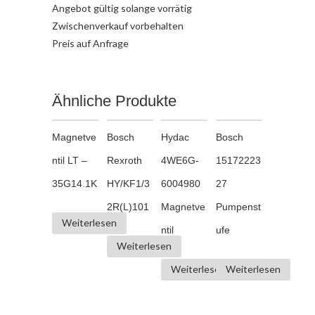
Angebot gültig solange vorrätig
Zwischenverkauf vorbehalten
Preis auf Anfrage
Ähnliche Produkte
Magnetve
Bosch
Hydac
Bosch
ntil LT –
Rexroth
4WE6G-
15172223
35G14.1K
HY/KF1/3
6004980
27
2R(L)101
Magnetve
Pumpenst
Weiterlesen
ntil
ufe
Weiterlesen
Weiterlesen
Weiterlesen