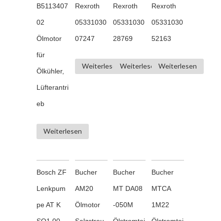
B5113407
Rexroth
Rexroth
Rexroth
02
05331030
05331030
05331030
Ölmotor
07247
28769
52163
für
Weiterlesen
Weiterlesen
Weiterlesen
Ölkühler,
Lüfterantri
eb
Weiterlesen
Bosch ZF
Bucher
Bucher
Bucher
Lenkpum
AM20
MT DA08
MTCA
pe AT K
Ölmotor
-050M
1M22
SO1 00
Salzstreu
Ölstromtei
Ölstromtei