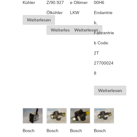
Kühler
Z/90.927
e Oltimer
00H6
Ölkühler
LKW
Endantrie
Weiterlesen
b,
Weiterlesen
Weiterlesen
Fahrantrie
b Code:
2T
27700024
8
Weiterlesen
Bosch
Bosch
Bosch
Bosch