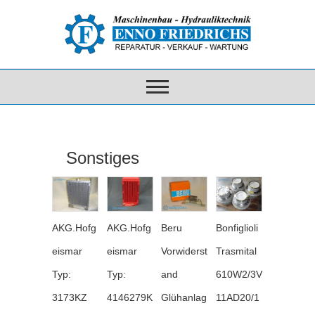
Sonstiges
AKG.Hofg
AKG.Hofg
Beru
Bonfiglioli
eismar
eismar
Vorwiderst
Trasmital
Typ:
Typ:
and
610W2/3V
3173KZ
4146279K
Glühanlag
11AD20/1