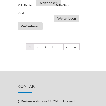
Weiterlesen
MTDA16-
150R2077
06M
Weiterlesen
Weiterlesen
1
2
3
4
5
6
→
KONTAKT
Küstenkanalstraße 61, 26188 Edewecht