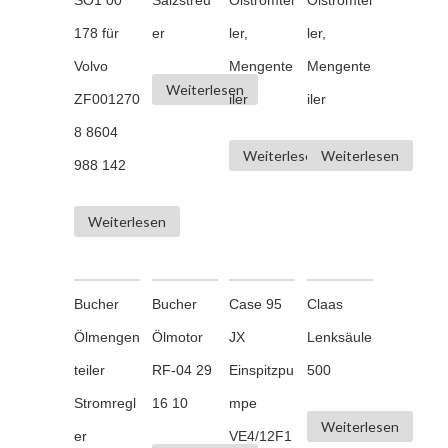
178 für
er
ler,
ler,
Volvo
Mengente
Mengente
Weiterlesen
ZF001270
iler
iler
8 8604
Weiterlesen
Weiterlesen
988 142
Weiterlesen
Bucher
Bucher
Case 95
Claas
Ölmengen
Ölmotor
JX
Lenksäule
teiler
RF-04 29
Einspitzpu
500
Stromregl
16 10
mpe
Weiterlesen
er
VE4/12F1