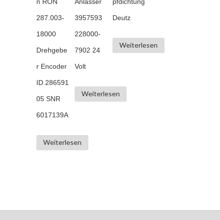
n RON
Anlasser
pfdichtung
287.003-
3957593
Deutz
18000
228000-
Weiterlesen
Drehgebe
7902 24
r Encoder
Volt
ID.286591
Weiterlesen
05 SNR
6017139A
Weiterlesen