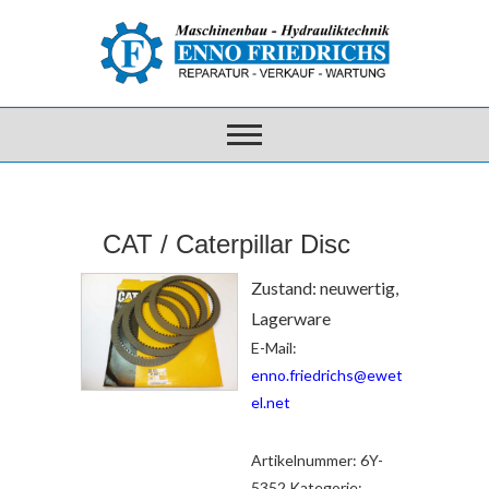
CAT / Caterpillar Disc
Zustand: neuwertig,
Lagerware
E-Mail:
enno.friedrichs@ewet
el.net
Artikelnummer:
6Y-
5352
Kategorie: