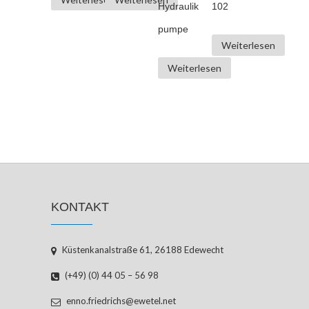
Hydraulik
102
pumpe
Weiterlesen
Weiterlesen
KONTAKT
Küstenkanalstraße 61, 26188 Edewecht
(+49) (0) 44 05 – 56 98
enno.friedrichs@ewetel.net