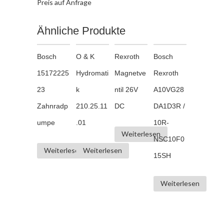
Preis auf Anfrage
Ähnliche Produkte
Bosch
O & K
Rexroth
Bosch
15172225
Hydromati
Magnetve
Rexroth
23
k
ntil 26V
A10VG28
Zahnradp
210.25.11
DC
DA1D3R /
umpe
.01
10R-
Weiterlesen
NSC10F0
Weiterlesen
Weiterlesen
15SH
Weiterlesen